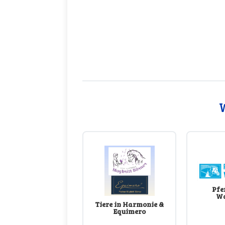
W
Pfe
Wa
Tiere in Harmonie &
Equimero