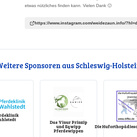
etwas nützliches finden kann. Vielen Dank 🙂
https://www.instagram.com/weidezaun.info/?hl=
eitere Sponsoren aus Schleswig-Holste
rdeklinik
hlstedt
Das Vinur Prinzip
und Eqwipp
Die Huforthopädies
Pferdewippen