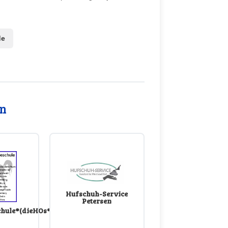
de
in
Hufschuh-Service
Petersen
chule®(dieHOs®)