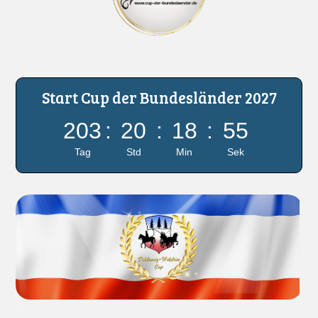
Start Cup der Bundesländer 2027
203
:
20
:
18
:
54
Tag
Std
Min
Sek
SH_Cup Logo Fahne